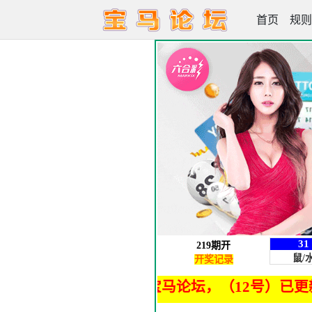
首页
宝马论坛35
规则
告：欢迎进入宝马论坛，（12号）已更新最新