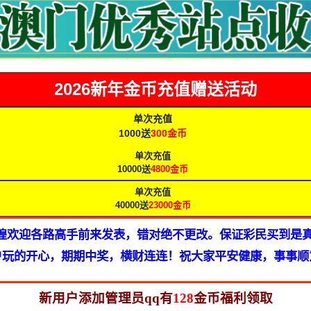
2026新年金币充值赠送活动
单次充值
1000送
300金币
单次充值
10000送
4800
金币
单次充值
40000送
23000
金币
煌欢迎各路高手前来发表，错对绝不更改。保证彩民买到是真
户玩的开心，期期中奖，横财连连！祝大家平安健康，事事顺
新用户添加管理员qq有
1
2
8
金币福利领取