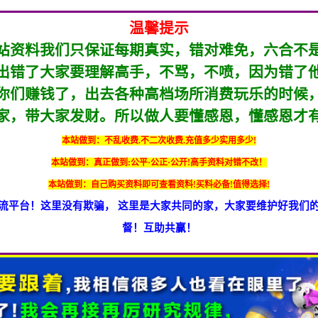
温馨提示
站资料我们只保证每期真实，错对难免，六合不
出错了大家要理解高手，不骂，不喷，因为错了
你们赚钱了，出去各种高档场所消费玩乐的时候
家，带大家发财。所以做人要懂感恩，懂感恩才
本站做到：不乱收费.不二次收费.充值多少实用多少!
本站做到：真正做到:公平·公正·公开!高手资料对错不改！
本站做到：自己购买资料即可查看资料!买料必备!值得选择!
流平台！这里没有欺骗， 这里是大家共同的家，大家要维护好我们
督！互助共赢！