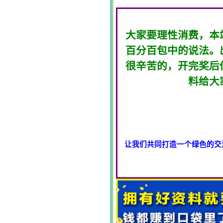
大家要理性消费，本
百分百包中的说法。
很辛苦的，开完奖后
料给大
让我们共同打造一个绿色的交