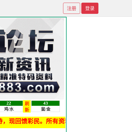
注册
登录
馈彩民。所有资料必须经过严格验证后才能出售