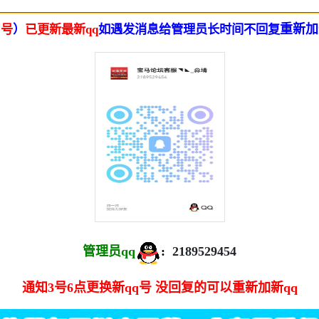
重新加
1
号
）
已更新最新qq
如遇发消息给管理员长时间不回复
管理员qq
:
2189529454
通知3号6点更换新qq号 没回复的可以重新加新qq