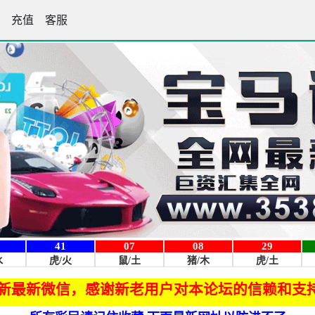
3883.COM绿色网站
充值
客服
微信，感谢新老用户对本论坛的信赖和支持，现回