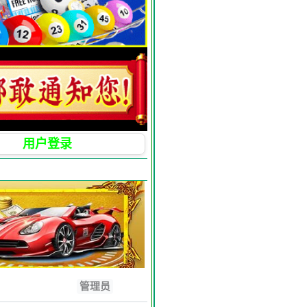
用户登录
管理员